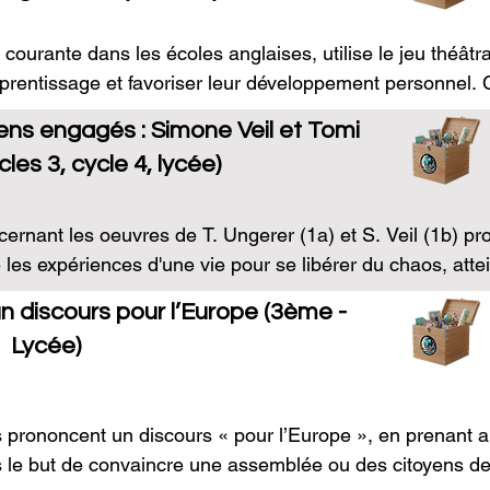
courante dans les écoles anglaises, utilise le jeu théâtra
prentissage et favoriser leur développement personnel. C
 Ungerer et est destiné à des élèves de fin de cycle 3, dé
ns engagés : Simone Veil et Tomi
 – historiquement, la première langue dans laquelle a ét
les 3, cycle 4, lycée)
le plan linguistique pour des élèves débutants, la version
être exploitée dans une démarche de type drama. Les élèv
ncrète à travers des situations dramatiques propices à l’
ernant les oeuvres de T. Ungerer (1a) et S. Veil (1b) p
isation du corps. Ils mobilisent du langage avec un objecti
e les expériences d'une vie pour se libérer du chaos, attei
 l’apprentissage de la langue étrangère tout son sens. 

entité européenne. 

n discours pour l’Europe (3ème -
Lycée)
èves) :

fiche 1a, d'étudier en littérature, au cycle 3 ou au cycle 4,
t corporel, émotionnel et cognitif des élèves et leur perm
he de Tomi Ungerer, éclairé par des extraits de son oeuv
émotionnelles (empathie, gestion de l'anxiété) et sociales
que par des podcasts et des vidéos et de montrer commen
 prononcent un discours « pour l’Europe », en prenant app
et partager ses valeurs européennes avec de jeunes lecteu
 le but de convaincre une assemblée ou des citoyens de 
– la Seconde Guerre mondiale – pour mieux comprendre une