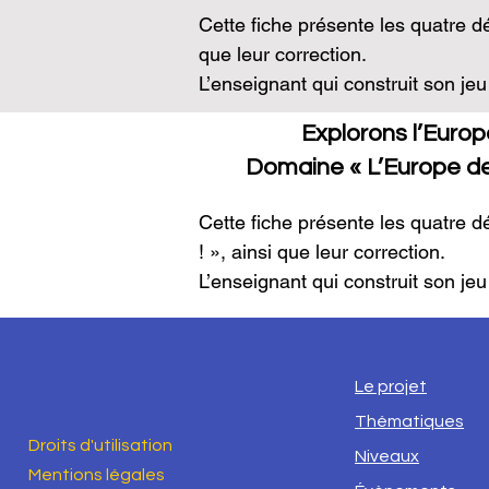
- Défi « Clonmacnoise »

Cette fiche présente les quatre dé
- Défi « L’art mauresque en Europ
que leur correction.

- Défi « Un pont romain »
L’enseignant qui construit son jeu
en couleurs, et imprimer la versio
Explorons l’Europe 
Pour les défis sur le mythe d’Eur
Domaine « L’Europe de
découper (si possible les plastifi
Pour le défi Étymologie, l’idéal es
Cette fiche présente les quatre d
dessus et effacer.

! », ainsi que leur correction.

L’enseignant qui construit son jeu
- Défi « Le mythe d’Europe »

en couleurs, et imprimer la versio
- Défi « Le mythe de Cadmos »

CulturEu
- Défi « Le mythe de Skadi »

​- Défi « Un monument en lien ave
- Défi Étymologie
Le projet
- Défi « Construire un polder »

Thématiques
- Défi « L’Agence spatiale europé
Droits d'utilisation
- Défi « La vaccination»​
Niveaux
Mentions légales