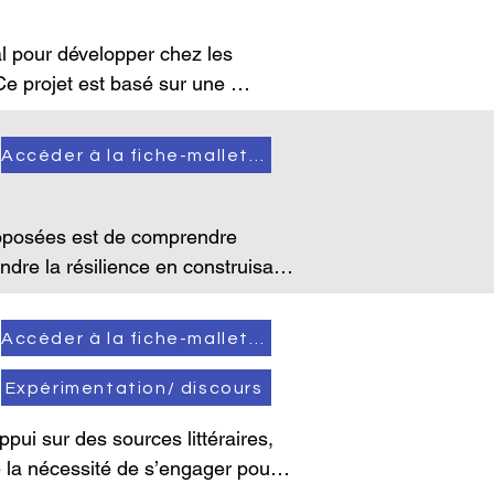
l pour développer chez les 
e projet est basé sur une 
but de cycle 4. L’oeuvre est ici 
é publié l’ouvrage. La version 
Accéder à la fiche-mallette
 proposée a été simplifiée et 
es apprennent ainsi la langue 
expression d’émotions variées, à 
roposées est de comprendre 
f qui est de comprendre et de 
ndre la résilience en construisant 
Accéder à la fiche-mallette
 l’album de jeunesse Otto, 
ettre de développer des 
re-témoignage intitulée A la 
Expérimentation/ discours
 (le respect de l’écoute des 
t Ungerer s'est inspiré de son 
ui sur des sources littéraires, 
rs. 

la nécessité de s’engager pour 
 des racines de la construction 