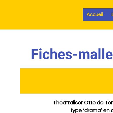
CulturEur
Accueil
Fiches-mallet
Théâtraliser Otto de To
type ‘drama’ en an