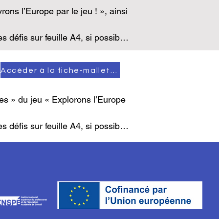
ons l’Europe par le jeu ! », ainsi 
défis sur feuille A4, si possible 
res du jeu ».

mer les images à part et les 
Accéder à la fiche-mallette
ves.

ue les élèves puissent écrire 
es » du jeu « Explorons l’Europe 
défis sur feuille A4, si possible 
e du jeu ».
