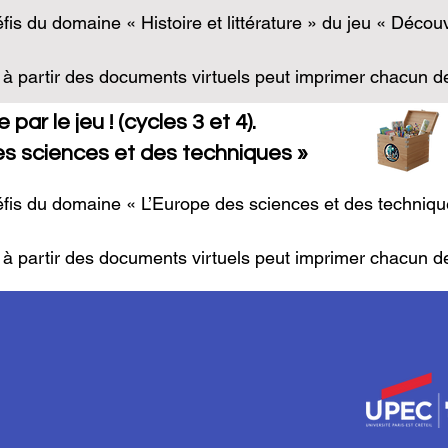
fis du domaine « Histoire et littérature » du jeu « Découvr
e »

 à partir des documents virtuels peut imprimer chacun des 
n corrigée à destination du groupe de contrôle, les « mait
par le jeu ! (cycles 3 et 4).
ope ou sur celui de Cadmos, l’enseignant peut aussi impri
s sciences et des techniques »
er également) afin de les donner dans le désordre aux élè
t d’imprimer la carte séparément et de la plastifier pour q
éfis du domaine « L’Europe des sciences et des techniqu
 à partir des documents virtuels peut imprimer chacun des 
n corrigée à destination du groupe de contrôle dit « maitr
rope
c les sciences »

enne »
