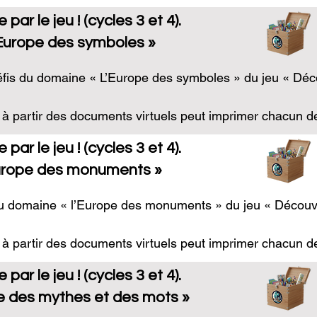
rculation et les (re)compositions

par le jeu ! (cycles 3 et 4).
on de connaissances et de savoirs transversaux qui mettent 
èves) 

 scientifiques, linguistiques).
Europe des symboles »
de la culture européenne à travers :

 les documents (textes, images, supports divers).

ériences sensorielles pour entrer dans une démarche de pro
ont fait l’Europe ou pour lesquelles l’Europe a eu une im
éfis du domaine « L’Europe des symboles » du jeu « Décou
langages

t des artistes pour mettre les oeuvres en réseaux dans l
r équipe, mais aussi en contrôlant les réponses des autres
 à partir des documents virtuels peut imprimer chacun des
rculation et les (re)compositions

du groupe de contrôle dit « maitres du jeu ».

on de connaissances et de savoirs transversaux qui mettent 
par le jeu ! (cycles 3 et 4).
porteuses de symboles », l’idéal est d’imprimer et de déco
 scientifiques, linguistiques).
urope des monuments »
sent les classer librement.

du domaine « l’Europe des monuments » du jeu « Découvron
ymbole de l’intégration européenne »

es »

 à partir des documents virtuels peut imprimer chacun des 
n corrigée une fois à destination du groupe de contrôle dit
on européenne le 9 mai ? »
par le jeu ! (cycles 3 et 4).
e des mythes et des mots »