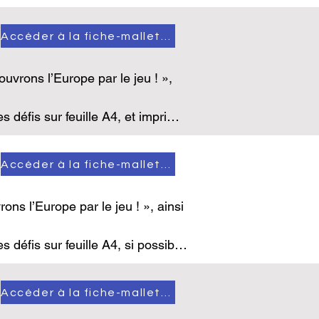
en relation les différents 
Accéder à la fiche-mallette
jet et de créativité, constituer 
portance capitale dans leur 
vrons l’Europe par le jeu ! », 
e temps et dans l’espace, 
 et en veillant au respect des 
 défis sur feuille A4, et imprimer 
en relation les différents 
uper les cartes (voire de les 
Accéder à la fiche-mallette
s l’Europe par le jeu ! », ainsi 
défis sur feuille A4, si possible 
 « maitre du jeu ».

Accéder à la fiche-mallette