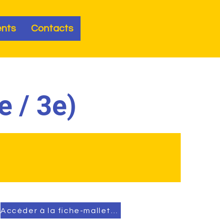
nts
Contacts
e / 3e)
Accéder à la fiche-mallette